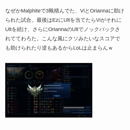
なぜかMalphiteで3靴積んでた、ViとOriannaに助け
られた試合。最後はEzにUltを当てたらViがそれに
Ultを続け、さらにOriannaのUltでノックバックさ
れててわろた。こんな風にクソみたいなスコアで
も助けられたり逆もあるからLoLは止まらんｗ