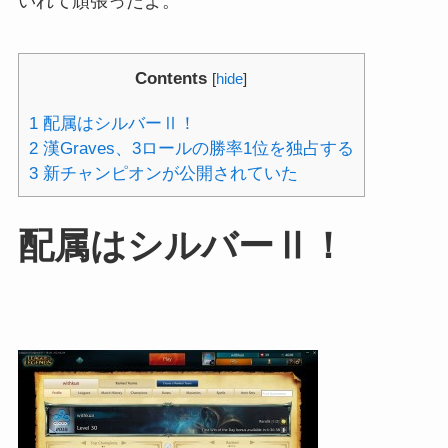
いれて頑張ったよ。
Contents
[
hide
]
1
配属はシルバーⅡ！
2
漢Graves、3ロールの勝率1位を独占する
3
新チャンピオンが公開されていた
配属はシルバーⅡ！