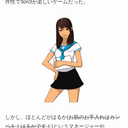
作性で3on3が楽しいゲームだった。
しかし、ほとんどがはるか(
お肌のお手入れはカン
ペキ！はるかです！
)というマネージャーや、