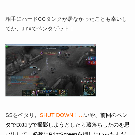
相手にハードCCタンクが居なかったことも幸いし
てか、Jinxでペンタゲット！
SSをペタリ。
SHUT DOWN！…
いや、前回のペン
タでDxtoryで撮影しようとしたら蔵落ちしたのを思
い出して、必死にPrintScreenを押しにいったんだ