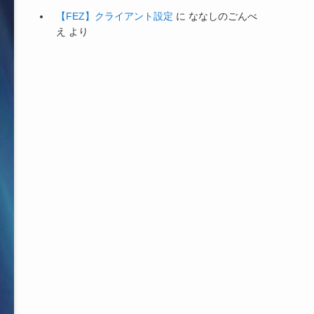
【FEZ】クライアント設定
に
ななしのごんべ
え
より