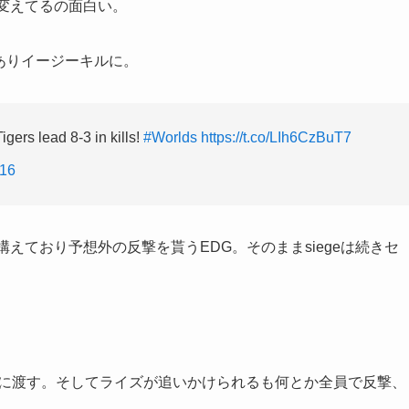
回変えてるの面白い。
tもありイージーキルに。
gers lead 8-3 in kills!
#Worlds
https://t.co/LIh6CzBuT7
016
構えており予想外の反撃を貰うEDG。そのままsiegeは続きセ
単に渡す。そしてライズが追いかけられるも何とか全員で反撃、