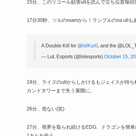
15分、このリコール妨害ultを読んで立ち位置毎
17分30秒、ソルのroamから！ランブルのna ul
A Double Kill for
@lolKur0
, and the @LOL_Ti
— LoL Esports (@lolesports)
October 15, 2
19分、ライズのultからしかけるもジェイスが待ち
カンドタワーまで失う展開に。
26分、危ない(笑)
27分、視界を取られ続けるEDG、ドラゴンを簡
1キルを拾う。