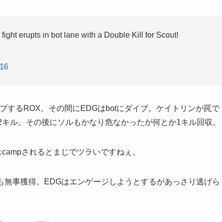
fight erupts in bot lane with a Double Kill for Scout!
016
イブするROX。その間にEDGはbotにダイブ。ケイトリンが罠で
2キル。その後にソルもかなり危なかったが何とか1キル回収。
ルはcampされるとまじでツラいですねぇ。
Smiteも無事獲得。EDGはエンゲージしようとするがあっさり逃げら