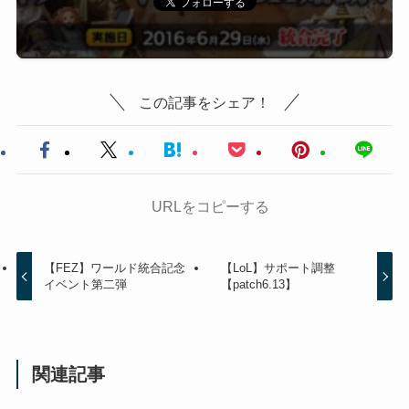
この記事をシェア！
URLをコピーする
【FEZ】ワールド統合記念
【LoL】サポート調整
イベント第二弾
【patch6.13】
関連記事