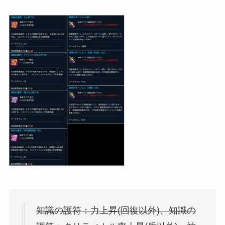
知識の護符：力上昇(回復以外)、知識の