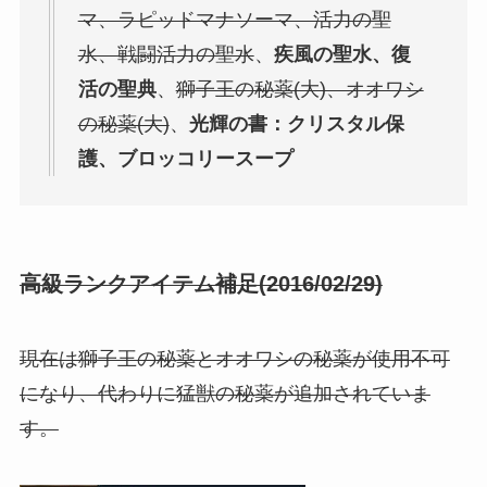
マ、ラピッドマナソーマ、活力の聖
水、戦闘活力の聖水
、
疾風の聖水、復
活の聖典
、
獅子王の秘薬(大)、オオワシ
の秘薬(大)
、
光輝の書：クリスタル保
護、ブロッコリースープ
高級ランクアイテム補足(2016/02/29)
現在は獅子王の秘薬とオオワシの秘薬が使用不可
になり、代わりに猛獣の秘薬が追加されていま
す。