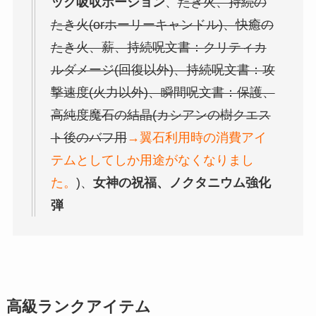
ック吸収ポーション
、
たき火、持続の
たき火(orホーリーキャンドル)、快癒の
たき火、薪、持続呪文書：クリティカ
ルダメージ(回復以外)、持続呪文書：攻
撃速度(火力以外)、瞬間呪文書：保護、
高純度魔石の結晶(カシアンの樹クエス
ト後のバフ用
→翼石利用時の消費アイ
テムとしてしか用途がなくなりまし
た。
)、
女神の祝福、ノクタニウム強化
弾
高級ランクアイテム