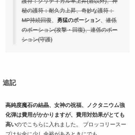
護符：クリティカル率上昇(盾以外)、神
秘の護符：耐久力上昇、奇妙な護符：
MP持続回復
、
勇猛のポーション
、
連係
のポーション(攻撃・回復)、連係のポー
ション(守護)
追記
高純度魔石の結晶
、女神の祝福、ノクタニウム強
化弾は費用がかかりますが、費用対効果がとても
高い
のでこちらに入れました。 ブロッコリースー
プはお金に少し余裕があるときにでも。