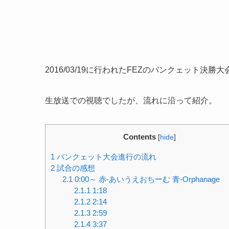
2016/03/19に行われたFEZのバンクェット決勝大
生放送での視聴でしたが、流れに沿って紹介。
Contents
[
hide
]
1
バンクェット大会進行の流れ
2
試合の感想
2.1
0:00～ 赤-あいうえおちーむ 青-Orphanage
2.1.1
1:18
2.1.2
2:14
2.1.3
2:59
2.1.4
3:37